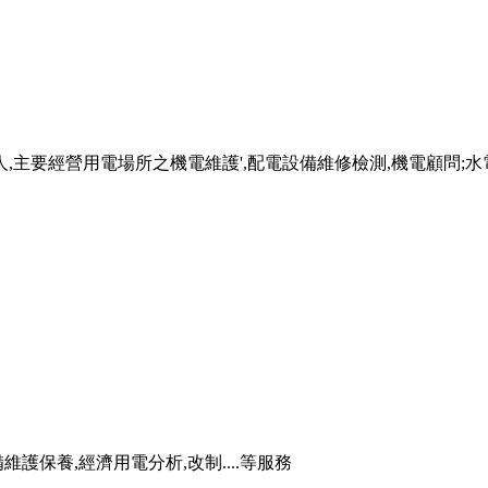
7人,主要經營用電場所之機電維護',配電設備維修檢測,機電顧問
護保養,經濟用電分析,改制....等服務