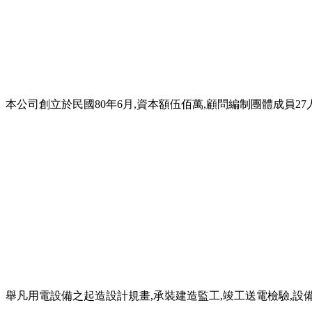
本公司創立於民國80年6月,資本額伍佰萬,顧問編制團體成員2
舉凡用電設備之起造設計規畫,承裝建造監工,竣工送電檢驗,設備維