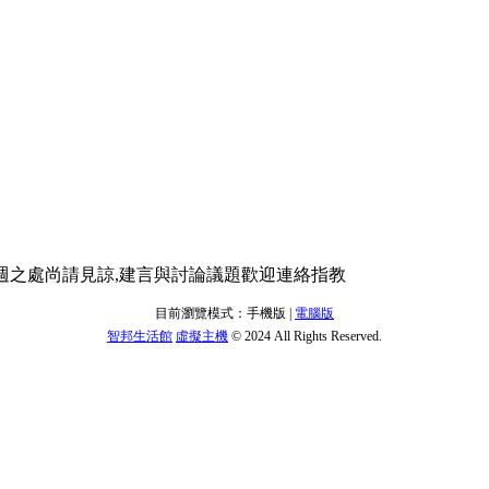
不週之處尚請見諒,建言與討論議題歡迎連絡指教
目前瀏覽模式：手機版 |
電腦版
智邦生活館
虛擬主機
© 2024 All Rights Reserved.